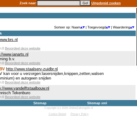
Zoek naar:
Uitgebreid zoeken
Sorteer op: Naam
| Toegevoegd
| Waardering
ek
/www.brs.nl
en:0
Beoordeel deze website
://www.janarts.nl
ming b.v.
en:0
Beoordeel deze website
 BV
http://www.staalserv-zuidbr.nl
V kan voor u verzorgen:lasersnijden,knippen,zetten,walsen
aluminium) en autogeen snijden
en:0
Beoordeel deze website
p://www.vandelftstaalbouw.nl
hnisch Tekenburo
en:0
Beoordeel deze website
Sitemap
Sitemap xml
Copyright (c) 2026 OnlineZakengids.nl
Cookie Beleid
Privacy Policy