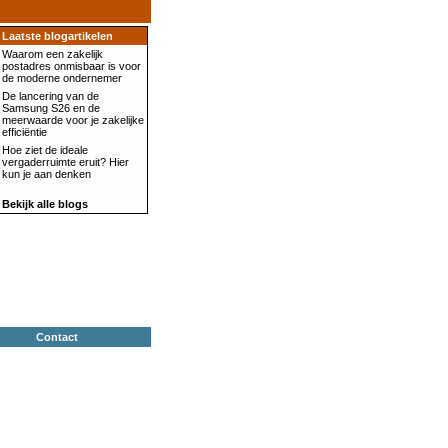
Laatste blogartikelen
Waarom een zakelijk
postadres onmisbaar is voor
de moderne ondernemer
De lancering van de
Samsung S26 en de
meerwaarde voor je zakelijke
efficiëntie
Hoe ziet de ideale
vergaderruimte eruit? Hier
kun je aan denken
Bekijk alle blogs
Contact