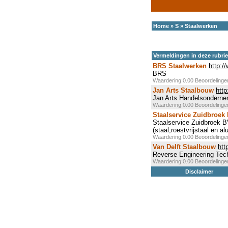
Home
»
S
»
Staalwerken
Vermeldingen in deze rubri
BRS Staalwerken
http:/
BRS
Waardering:0.00 Beoordeling
Jan Arts Staalbouw
http
Jan Arts Handelsonderne
Waardering:0.00 Beoordeling
Staalservice Zuidbroek
Staalservice Zuidbroek B
(staal,roestvrijstaal en 
Waardering:0.00 Beoordeling
Van Delft Staalbouw
htt
Reverse Engineering Tec
Waardering:0.00 Beoordeling
Disclaimer