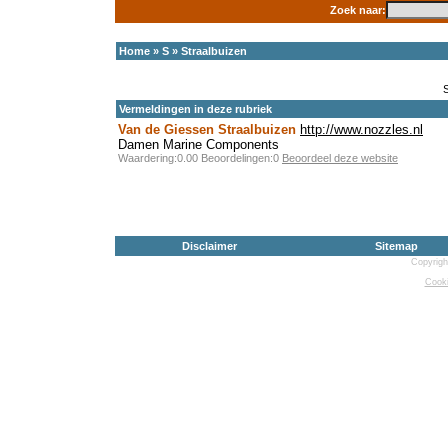
Zoek naar:
Home
»
S
»
Straalbuizen
Vermeldingen in deze rubriek
Van de Giessen Straalbuizen
http://www.nozzles.nl
Damen Marine Components
Waardering:0.00 Beoordelingen:0
Beoordeel deze website
Disclaimer
Sitemap
Copyrigh
Cooki