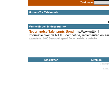
Zoek naar:
Home
»
T
»
Tafeltennis
Vermeldingen in deze rubriek
Nederlandse Tafeltennis Bond
http://www.nttb.nl
Informatie over de NTTB, competitie, reglementen en aa
Waardering:0.00 Beoordelingen:0
Beoordeel deze website
Disclaimer
Sitemap
Copyrigh
Cooki