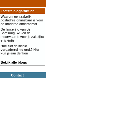
Laatste blogartikelen
Waarom een zakelijk
postadres onmisbaar is voor
de moderne ondernemer
De lancering van de
Samsung S26 en de
meerwaarde voor je zakelijke
efficiëntie
Hoe ziet de ideale
vergaderruimte eruit? Hier
kun je aan denken
Bekijk alle blogs
Contact