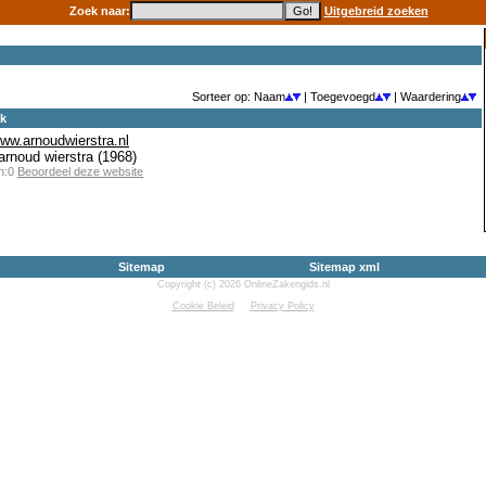
Zoek naar:
Uitgebreid zoeken
Sorteer op: Naam
| Toegevoegd
| Waardering
ek
www.arnoudwierstra.nl
arnoud wierstra (1968)
en:0
Beoordeel deze website
Sitemap
Sitemap xml
Copyright (c) 2026 OnlineZakengids.nl
Cookie Beleid
Privacy Policy