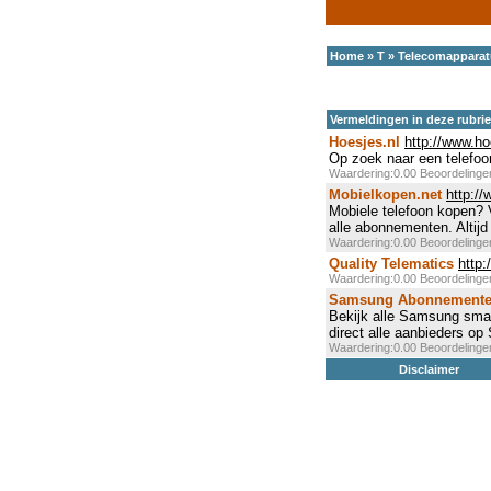
Home
»
T
»
Telecomapparat
Vermeldingen in deze rubri
Hoesjes.nl
http://www.ho
Op zoek naar een telefoon
Waardering:0.00 Beoordeling
Mobielkopen.net
http:/
Mobiele telefoon kopen? 
alle abonnementen. Altij
Waardering:0.00 Beoordeling
Quality Telematics
http:
Waardering:0.00 Beoordeling
Samsung Abonnement
Bekijk alle Samsung smar
direct alle aanbieders 
Waardering:0.00 Beoordeling
Disclaimer