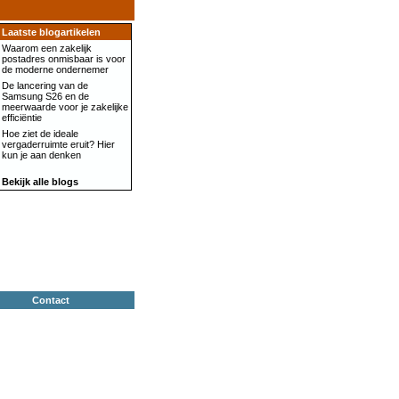
Laatste blogartikelen
Waarom een zakelijk
postadres onmisbaar is voor
de moderne ondernemer
De lancering van de
Samsung S26 en de
meerwaarde voor je zakelijke
efficiëntie
Hoe ziet de ideale
vergaderruimte eruit? Hier
kun je aan denken
Bekijk alle blogs
Contact