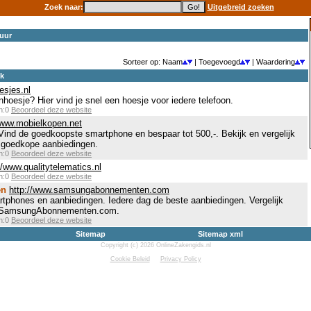
Zoek naar:
Uitgebreid zoeken
uur
Sorteer op: Naam
| Toegevoegd
| Waardering
ek
esjes.nl
hoesje? Hier vind je snel een hoesje voor iedere telefoon.
en:0
Beoordeel deze website
/www.mobielkopen.net
Vind de goedkoopste smartphone en bespaar tot 500,-. Bekijk en vergelijk
d goedkope aanbiedingen.
en:0
Beoordeel deze website
//www.qualitytelematics.nl
en:0
Beoordeel deze website
en
http://www.samsungabonnementen.com
tphones en aanbiedingen. Iedere dag de beste aanbiedingen. Vergelijk
op SamsungAbonnementen.com.
en:0
Beoordeel deze website
Sitemap
Sitemap xml
Copyright (c) 2026 OnlineZakengids.nl
Cookie Beleid
Privacy Policy