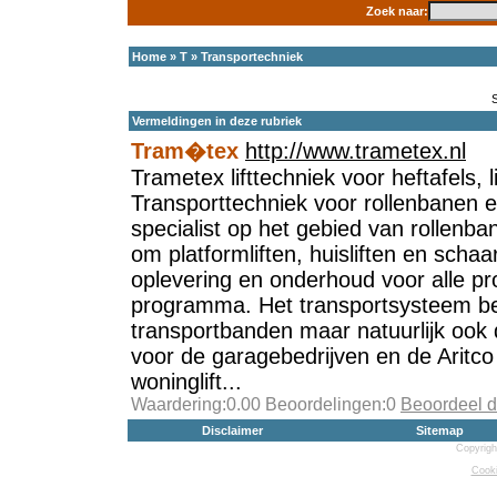
Zoek naar:
Home
»
T
»
Transportechniek
Vermeldingen in deze rubriek
Tram�tex
http://www.trametex.nl
Trametex lifttechniek voor heftafels, 
Transporttechniek voor rollenbanen 
specialist op het gebied van rollenb
om platformliften, huisliften en schaa
oplevering en onderhoud voor alle pr
programma. Het transportsysteem be
transportbanden maar natuurlijk ook de
voor de garagebedrijven en de Aritco 
woninglift...
Waardering:0.00 Beoordelingen:0
Beoordeel d
Disclaimer
Sitemap
Copyrigh
Cooki