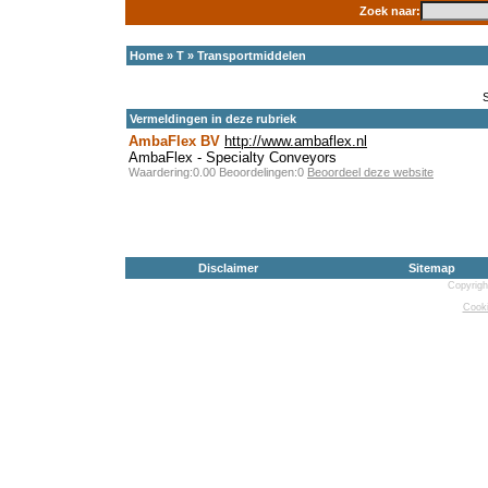
Zoek naar:
Home
»
T
»
Transportmiddelen
Vermeldingen in deze rubriek
AmbaFlex BV
http://www.ambaflex.nl
AmbaFlex - Specialty Conveyors
Waardering:0.00 Beoordelingen:0
Beoordeel deze website
Disclaimer
Sitemap
Copyrigh
Cooki