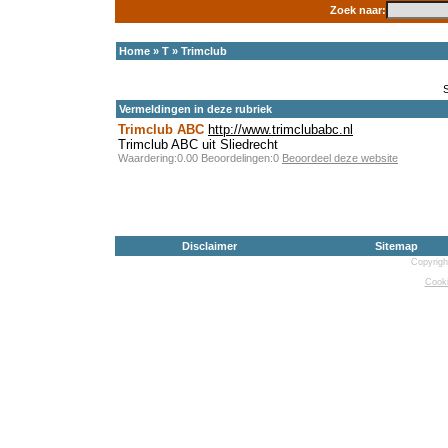
Zoek naar:
Home
»
T
»
Trimclub
Vermeldingen in deze rubriek
Trimclub ABC
http://www.trimclubabc.nl
Trimclub ABC uit Sliedrecht
Waardering:0.00 Beoordelingen:0
Beoordeel deze website
Disclaimer
Sitemap
Copyrigh
Cooki