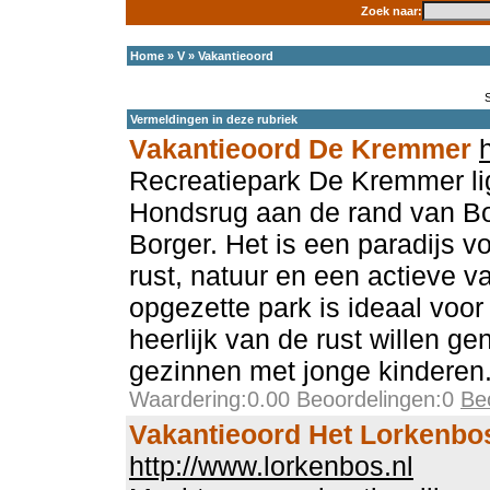
Zoek naar:
Home
»
V
»
Vakantieoord
Vermeldingen in deze rubriek
Vakantieoord De Kremmer
Recreatiepark De Kremmer li
Hondsrug aan de rand van Bo
Borger. Het is een paradijs v
rust, natuur en een actieve v
opgezette park is ideaal voo
heerlijk van de rust willen ge
gezinnen met jonge kinderen
Waardering:0.00 Beoordelingen:0
Be
Vakantieoord Het Lorkenbo
http://www.lorkenbos.nl