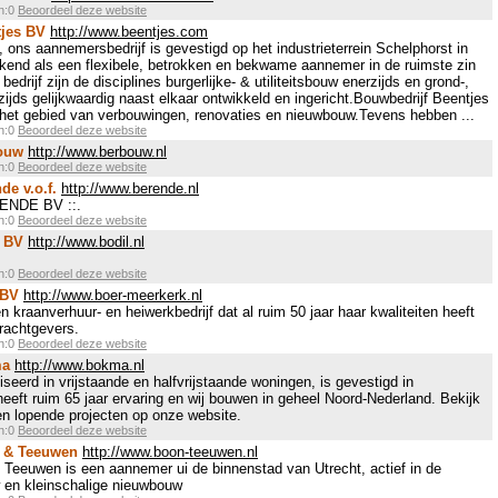
en:0
Beoordeel deze website
tjes BV
http://www.beentjes.com
, ons aannemersbedrijf is gevestigd op het industrieterrein Schelphorst in
ekend als een flexibele, betrokken en bekwame aannemer in de ruimste zin
edrijf zijn de disciplines burgerlijke- & utiliteitsbouw enerzijds en grond-,
jds gelijkwaardig naast elkaar ontwikkeld en ingericht.Bouwbedrijf Beentjes
 het gebied van verbouwingen, renovaties en nieuwbouw.Tevens hebben ...
en:0
Beoordeel deze website
ouw
http://www.berbouw.nl
en:0
Beoordeel deze website
e v.o.f.
http://www.berende.nl
RENDE BV ::.
en:0
Beoordeel deze website
l BV
http://www.bodil.nl
en:0
Beoordeel deze website
 BV
http://www.boer-meerkerk.nl
n kraanverhuur- en heiwerkbedrijf dat al ruim 50 jaar haar kwaliteiten heeft
rachtgevers.
en:0
Beoordeel deze website
ma
http://www.bokma.nl
erd in vrijstaande en halfvrijstaande woningen, is gevestigd in
eeft ruim 65 jaar ervaring en wij bouwen in geheel Noord-Nederland. Bekijk
n lopende projecten op onze website.
en:0
Beoordeel deze website
 & Teeuwen
http://www.boon-teeuwen.nl
Teeuwen is een aannemer ui de binnenstad van Utrecht, actief in de
w en kleinschalige nieuwbouw