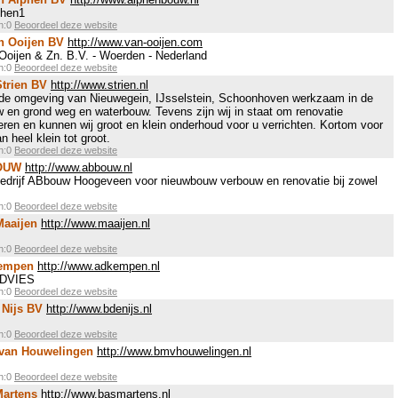
phen1
en:0
Beoordeel deze website
n Ooijen BV
http://www.van-ooijen.com
Ooijen & Zn. B.V. - Woerden - Nederland
en:0
Beoordeel deze website
Strien BV
http://www.strien.nl
n de omgeving van Nieuwegein, IJsselstein, Schoonhoven werkzaam in de
w en grond weg en waterbouw. Tevens zijn wij in staat om renovatie
ren en kunnen wij groot en klein onderhoud voor u verrichten. Kortom voor
 heel klein tot groot.
en:0
Beoordeel deze website
BOUW
http://www.abbouw.nl
drijf ABbouw Hoogeveen voor nieuwbouw verbouw en renovatie bij zowel
en:0
Beoordeel deze website
Maaijen
http://www.maaijen.nl
en:0
Beoordeel deze website
Kempen
http://www.adkempen.nl
DVIES
en:0
Beoordeel deze website
 Nijs BV
http://www.bdenijs.nl
en:0
Beoordeel deze website
 van Houwelingen
http://www.bmvhouwelingen.nl
en:0
Beoordeel deze website
Martens
http://www.basmartens.nl