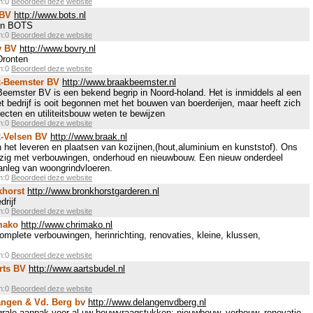
en:0
Beoordeel deze website
 BV
http://www.bots.nl
van BOTS
en:0
Beoordeel deze website
y BV
http://www.bovry.nl
Dronten
en:0
Beoordeel deze website
k-Beemster BV
http://www.braakbeemster.nl
eemster BV is een bekend begrip in Noord-holand. Het is inmiddels al een
Het bedrijf is ooit begonnen met het bouwen van boerderijen, maar heeft zich
jecten en utiliteitsbouw weten te bewijzen
en:0
Beoordeel deze website
k-Velsen BV
http://www.braak.nl
in het leveren en plaatsen van kozijnen,(hout,aluminium en kunststof). Ons
ezig met verbouwingen, onderhoud en nieuwbouw. Een nieuw onderdeel
aanleg van woongrindvloeren.
en:0
Beoordeel deze website
khorst
http://www.bronkhorstgarderen.nl
rijf
en:0
Beoordeel deze website
mako
http://www.chrimako.nl
mplete verbouwingen, herinrichting, renovaties, kleine, klussen,
en:0
Beoordeel deze website
rts BV
http://www.aartsbudel.nl
en:0
Beoordeel deze website
angen & Vd. Berg bv
http://www.delangenvdberg.nl
rale aanpak voor al uw bouwvraagstukken: nieuwbouw, verbouw, renovatie,