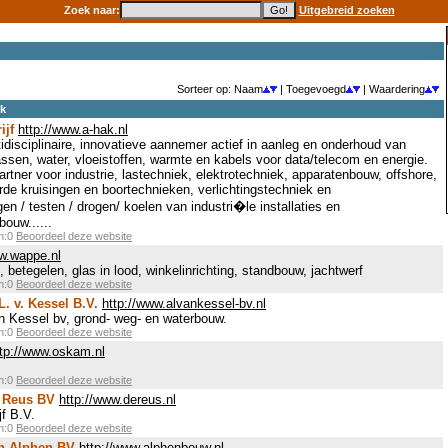
Zoek naar:
Uitgebreid zoeken
Sorteer op: Naam
| Toegevoegd
| Waardering
ek
ijf
http://www.a-hak.nl
tidisciplinaire, innovatieve aannemer actief in aanleg en onderhoud van
assen, water, vloeistoffen, warmte en kabels voor data/telecom en energie.
rtner voor industrie, lastechniek, elektrotechniek, apparatenbouw, offshore,
de kruisingen en boortechnieken, verlichtingstechniek en
gen / testen / drogen/ koelen van industri�le installaties en
bouw......
en:0
Beoordeel deze website
ww.wappe.nl
betegelen, glas in lood, winkelinrichting, standbouw, jachtwerf
en:0
Beoordeel deze website
. v. Kessel B.V.
http://www.alvankessel-bv.nl
n Kessel bv, grond- weg- en waterbouw.
en:0
Beoordeel deze website
ttp://www.oskam.nl
en:0
Beoordeel deze website
e Reus BV
http://www.dereus.nl
f B.V.
en:0
Beoordeel deze website
an Alphen BV
http://www.alphenbouw.nl