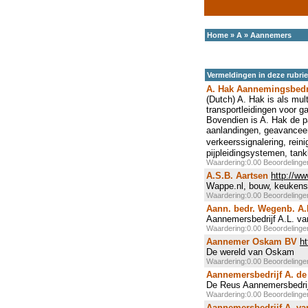
Home
»
A
»
Aannemers
Vermeldingen in deze rubri
A. Hak Aannemingsbedr
(Dutch) A. Hak is als mul
transportleidingen voor g
Bovendien is A. Hak de pa
aanlandingen, geavanceer
verkeerssignalering, reini
pijpleidingsystemen, tank
Waardering:0.00 Beoordeling
A.S.B. Aartsen
http://w
Wappe.nl, bouw, keukens, 
Waardering:0.00 Beoordeling
Aann. bedr. Wegenb. A.L
Aannemersbedrijf A.L. va
Waardering:0.00 Beoordeling
Aannemer Oskam BV
h
De wereld van Oskam
Waardering:0.00 Beoordeling
Aannemersbedrijf A. d
De Reus Aannemersbedrij
Waardering:0.00 Beoordeling
Aannemersbedrijf A. v