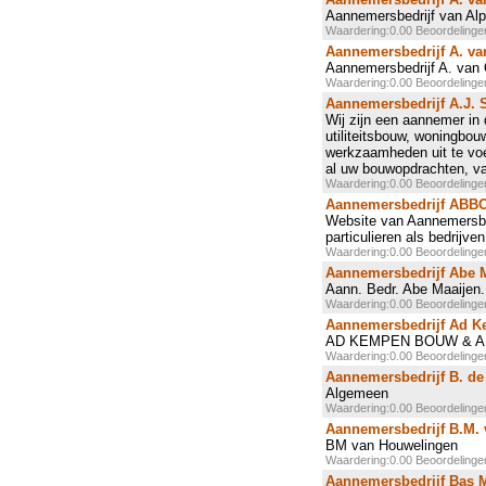
Aannemersbedrijf van Al
Waardering:0.00 Beoordeling
Aannemersbedrijf A. va
Aannemersbedrijf A. van 
Waardering:0.00 Beoordeling
Aannemersbedrijf A.J. 
Wij zijn een aannemer i
utiliteitsbouw, woningbou
werkzaamheden uit te voe
al uw bouwopdrachten, van
Waardering:0.00 Beoordeling
Aannemersbedrijf AB
Website van Aannemersbe
particulieren als bedrijven
Waardering:0.00 Beoordeling
Aannemersbedrijf Abe 
Aann. Bedr. Abe Maaijen.
Waardering:0.00 Beoordeling
Aannemersbedrijf Ad 
AD KEMPEN BOUW & A
Waardering:0.00 Beoordeling
Aannemersbedrijf B. de
Algemeen
Waardering:0.00 Beoordeling
Aannemersbedrijf B.M.
BM van Houwelingen
Waardering:0.00 Beoordeling
Aannemersbedrijf Bas 