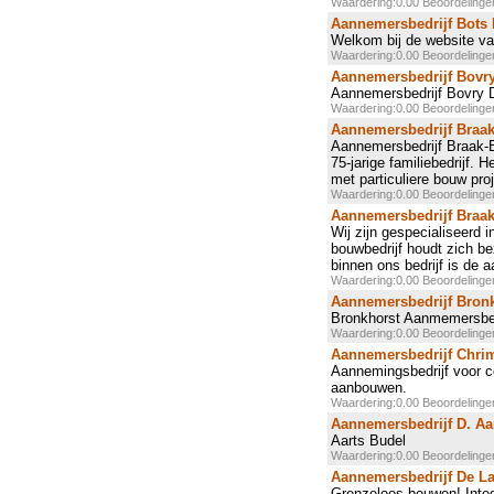
Waardering:0.00 Beoordeling
Aannemersbedrijf Bots
Welkom bij de website 
Waardering:0.00 Beoordeling
Aannemersbedrijf Bovr
Aannemersbedrijf Bovry 
Waardering:0.00 Beoordeling
Aannemersbedrijf Braa
Aannemersbedrijf Braak-B
75-jarige familiebedrijf. 
met particuliere bouw pro
Waardering:0.00 Beoordeling
Aannemersbedrijf Braa
Wij zijn gespecialiseerd 
bouwbedrijf houdt zich b
binnen ons bedrijf is de 
Waardering:0.00 Beoordeling
Aannemersbedrijf Bron
Bronkhorst Aanmemersbed
Waardering:0.00 Beoordeling
Aannemersbedrijf Chri
Aannemingsbedrijf voor co
aanbouwen.
Waardering:0.00 Beoordeling
Aannemersbedrijf D. Aa
Aarts Budel
Waardering:0.00 Beoordeling
Aannemersbedrijf De L
Grenzeloos bouwen! Integ