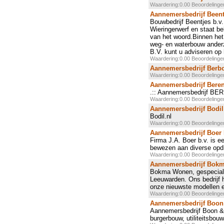
Waardering:0.00 Beoordeling
Aannemersbedrijf Been
Bouwbedrijf Beentjes b.v.
Wieringerwerf en staat b
van het woord.Binnen het b
weg- en waterbouw anderzi
B.V. kunt u adviseren op
Waardering:0.00 Beoordeling
Aannemersbedrijf Berb
Waardering:0.00 Beoordeling
Aannemersbedrijf Berend
.:: Aannemersbedrijf BE
Waardering:0.00 Beoordeling
Aannemersbedrijf Bodi
Bodil.nl
Waardering:0.00 Beoordeling
Aannemersbedrijf Boer
Firma J.A. Boer b.v. is ee
bewezen aan diverse opd
Waardering:0.00 Beoordeling
Aannemersbedrijf Bok
Bokma Wonen, gespecialise
Leeuwarden. Ons bedrijf h
onze nieuwste modellen e
Waardering:0.00 Beoordeling
Aannemersbedrijf Boon
Aannemersbedrijf Boon & 
burgerbouw, utiliteitsbou