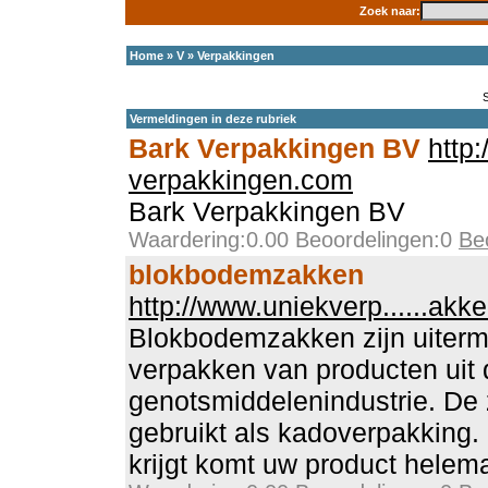
Zoek naar:
Home
»
V
»
Verpakkingen
Vermeldingen in deze rubriek
Bark Verpakkingen BV
http
verpakkingen.com
Bark Verpakkingen BV
Waardering:0.00 Beoordelingen:0
Be
blokbodemzakken
http://www.uniekverp......akk
Blokbodemzakken zijn uiterma
verpakken van producten uit 
genotsmiddelenindustrie. De
gebruikt als kadoverpakking. 
krijgt komt uw product helemaa