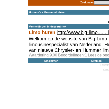
Zoek naar:
Home
»
V
»
Vervoermiddelen
Vermeldingen in deze rubriek
Limo huren
http://www.big-limo......
Welkom op de website van Big Limo
limousinespecialist van Nederland. He
van nieuwe Chrysler- en Hummer lim
Waardering:9.00 Beoordelingen:1
Lees de beo
Disclaimer
Sitemap
Copyrigh
Cooki