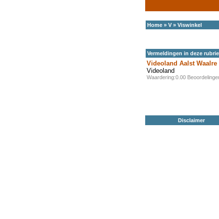
Home
»
V
»
Viswinkel
Vermeldingen in deze rubri
Videoland Aalst Waalre
Videoland
Waardering:0.00 Beoordeling
Disclaimer