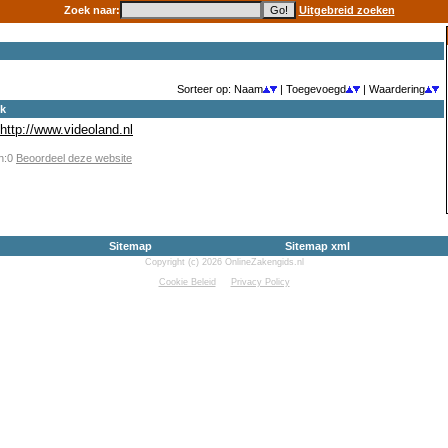
Zoek naar:
Uitgebreid zoeken
Sorteer op: Naam
| Toegevoegd
| Waardering
ek
http://www.videoland.nl
en:0
Beoordeel deze website
Sitemap
Sitemap xml
Copyright (c) 2026 OnlineZakengids.nl
Cookie Beleid
Privacy Policy