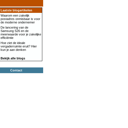
Laatste blogartikelen
Waarom een zakelijk
postadres onmisbaar is voor
de moderne ondernemer
De lancering van de
Samsung S26 en de
meerwaarde voor je zakelijke
efficiëntie
Hoe ziet de ideale
vergaderruimte eruit? Hier
kun je aan denken
Bekijk alle blogs
Contact