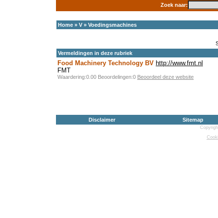
Zoek naar:
Home
»
V
»
Voedingsmachines
Vermeldingen in deze rubriek
Food Machinery Technology BV
http://www.fmt.nl
FMT
Waardering:0.00 Beoordelingen:0
Beoordeel deze website
Disclaimer
Sitemap
Copyrigh
Cooki