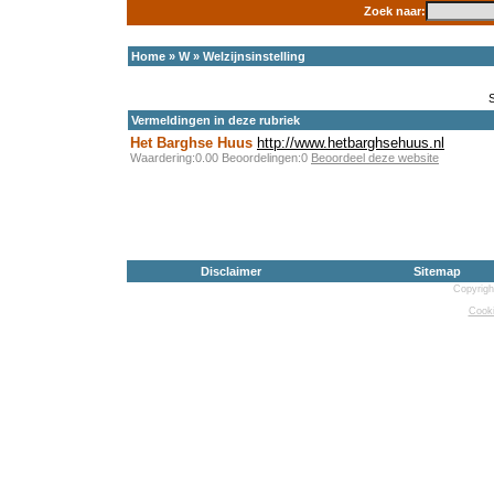
Zoek naar:
Home
»
W
»
Welzijnsinstelling
Vermeldingen in deze rubriek
Het Barghse Huus
http://www.hetbarghsehuus.nl
Waardering:0.00 Beoordelingen:0
Beoordeel deze website
Disclaimer
Sitemap
Copyrigh
Cooki