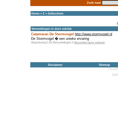
Zoek naar:
Home
»
Z
»
Zeiltochten
Vermeldingen in deze rubriek
Catamaran De Stormvogel
http://www.stormvogel.nl
De Stormvogel � een unieke ervaring
Waardering:0.00 Beoordelingen:0
Beoordeel deze website
Disclaimer
Sitemap
Copyrigh
Cooki