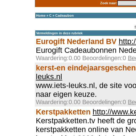
Zoek naar:
Home
»
C
»
Cadeaubon
Vermeldingen in deze rubriek
Eurogift Nederland BV
http:
Eurogift Cadeaubonnen Nede
Waardering:0.00 Beoordelingen:0
Be
kerst-en eindejaarsgesche
leuks.nl
www.iets-leuks.nl, de site vo
naar eigen keuze.
Waardering:0.00 Beoordelingen:0
Be
Kerstpakketten
http://www.k
Kerstpakketten.tv heeft de gr
kerstpakketten online van Ne