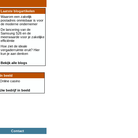
Laatste blogartikelen
Waarom een zakelijk
postadres onmisbaar is voor
de moderne ondernemer
De lancering van de
Samsung S26 en de
meerwaarde voor je zakelijke
efficiëntie
Hoe ziet de ideale
vergaderruimte eruit? Hier
kun je aan denken
Bekijk alle blogs
In beeld
Online casino
Uw bedrijf in beeld
Contact