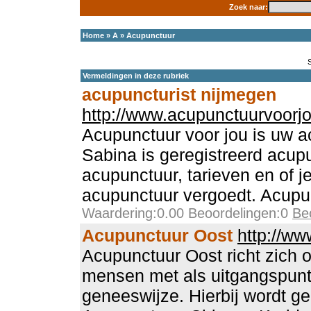
Zoek naar:
Home
»
A
»
Acupunctuur
Vermeldingen in deze rubriek
acupuncturist nijmegen
http://www.acupunctuurvoorjo
Acupunctuur voor jou is uw a
Sabina is geregistreerd acupu
acupunctuur, tarieven en of j
acupunctuur vergoedt. Acupu
Waardering:0.00 Beoordelingen:0
Be
Acupunctuur Oost
http://ww
Acupunctuur Oost richt zich 
mensen met als uitgangspunt
geneeswijze. Hierbij wordt g