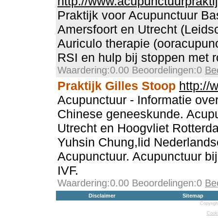
http://www.acupunctuurprakti
Praktijk voor Acupunctuur Bas
Amersfoort en Utrecht (Leids
Auriculo therapie (ooracupun
RSI en hulp bij stoppen met 
Waardering:0.00 Beoordelingen:0
Be
Praktijk Gilles Stoop
http:/
Acupunctuur - Informatie ove
Chinese geneeskunde. Acupun
Utrecht en Hoogvliet Rotterd
Yuhsin Chung,lid Nederlands
Acupunctuur. Acupunctuur bi
IVF.
Waardering:0.00 Beoordelingen:0
Be
Disclaimer
Sitemap
Copyrigh
Cooki