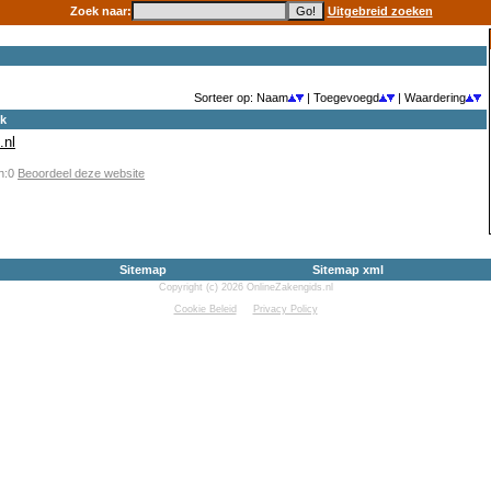
Zoek naar:
Uitgebreid zoeken
Sorteer op: Naam
| Toegevoegd
| Waardering
ek
.nl
en:0
Beoordeel deze website
Sitemap
Sitemap xml
Copyright (c) 2026 OnlineZakengids.nl
Cookie Beleid
Privacy Policy