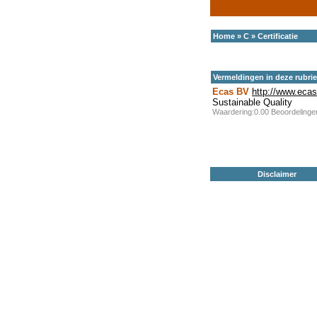
Home
»
C
»
Certificatie
Vermeldingen in deze rubri
Ecas BV
http://www.ecas
Sustainable Quality
Waardering:0.00 Beoordeling
Disclaimer