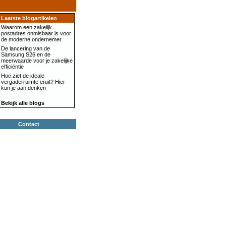
Laatste blogartikelen
Waarom een zakelijk
postadres onmisbaar is voor
de moderne ondernemer
De lancering van de
Samsung S26 en de
meerwaarde voor je zakelijke
efficiëntie
Hoe ziet de ideale
vergaderruimte eruit? Hier
kun je aan denken
Bekijk alle blogs
Contact