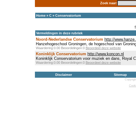
Zoek naar:
Home
»
C
»
Conservatorium
Vermeldingen in deze rubriek
Noord-Nederlandse Conservatorium
http://www.hanze.
Hanzehogeschool Groningen, de hogeschool van Gronin
Waardering:0.00 Beoordelingen:0
Beoordeel deze website
Koninklijk Conservatorium
http://www.koncon.nl
Koninklijk Conservatorium voor muziek en dans, Royal 
Waardering:0.00 Beoordelingen:0
Beoordeel deze website
Disclaimer
Sitemap
Copyrigh
Cooki