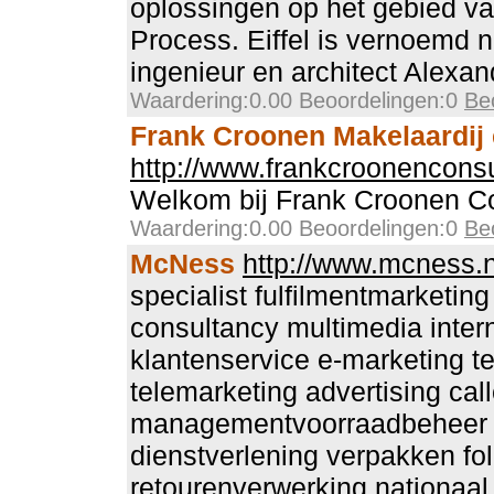
oplossingen op het gebied va
Process. Eiffel is vernoemd 
ingenieur en architect Alexan
Waardering:0.00 Beoordelingen:0
Be
Frank Croonen Makelaardij
http://www.frankcroonenconsu
Welkom bij Frank Croonen C
Waardering:0.00 Beoordelingen:0
Be
McNess
http://www.mcness.n
specialist fulfilmentmarketin
consultancy multimedia inter
klantenservice e-marketing te
telemarketing advertising cal
managementvoorraadbeheer or
dienstverlening verpakken fo
retourenverwerking nationaal