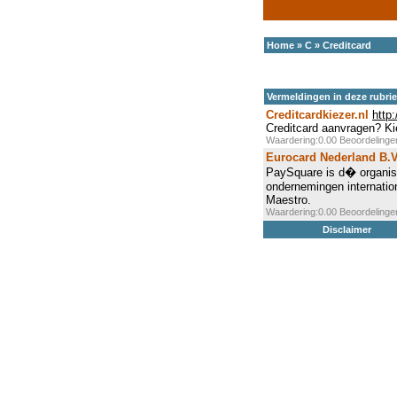
Home
»
C
»
Creditcard
Vermeldingen in deze rubri
Creditcardkiezer.nl
http
Creditcard aanvragen? Kie
Waardering:0.00 Beoordeling
Eurocard Nederland B.V
PaySquare is d� organisat
ondernemingen internatio
Maestro.
Waardering:0.00 Beoordeling
Disclaimer