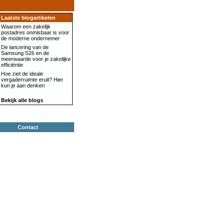
Laatste blogartikelen
Waarom een zakelijk
postadres onmisbaar is voor
de moderne ondernemer
De lancering van de
Samsung S26 en de
meerwaarde voor je zakelijke
efficiëntie
Hoe ziet de ideale
vergaderruimte eruit? Hier
kun je aan denken
Bekijk alle blogs
Contact