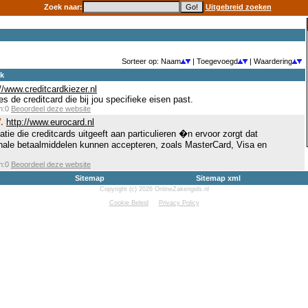
Zoek naar:
Uitgebreid zoeken
Sorteer op: Naam
| Toegevoegd
| Waardering
ek
://www.creditcardkiezer.nl
s de creditcard die bij jou specifieke eisen past.
en:0
Beoordeel deze website
.
http://www.eurocard.nl
ie die creditcards uitgeeft aan particulieren �n ervoor zorgt dat
nale betaalmiddelen kunnen accepteren, zoals MasterCard, Visa en
en:0
Beoordeel deze website
Sitemap
Sitemap xml
Copyright (c) 2026 OnlineZakengids.nl
Cookie Beleid
Privacy Policy