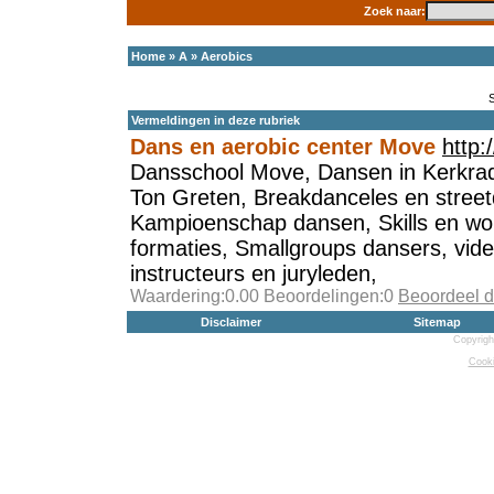
Zoek naar:
Home
»
A
»
Aerobics
Vermeldingen in deze rubriek
Dans en aerobic center Move
http
Dansschool Move, Dansen in Kerkra
Ton Greten, Breakdanceles en streetd
Kampioenschap dansen, Skills en wo
formaties, Smallgroups dansers, vid
instructeurs en juryleden,
Waardering:0.00 Beoordelingen:0
Beoordeel d
Disclaimer
Sitemap
Copyrigh
Cooki