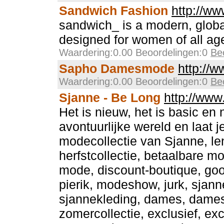
Sandwich Fashion
http://ww
sandwich_ is a modern, globa
designed for women of all ag
Waardering:0.00 Beoordelingen:0
Be
Sapho Damesmode
http://
Waardering:0.00 Beoordelingen:0
Be
Sjanne - Be Long
http://www
Het is nieuw, het is basic en 
avontuurlijke wereld en laat j
modecollectie van Sjanne, len
herfstcollectie, betaalbare m
mode, discount-boutique, goog
pierik, modeshow, jurk, sjan
sjannekleding, dames, dam
zomercollectie, exclusief, e