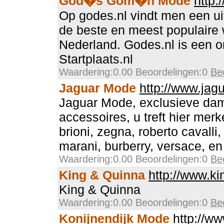
God�s Gom�n Mode
http:
Op godes.nl vindt men een ui
de beste en meest populaire
Nederland. Godes.nl is een 
Startplaats.nl
Waardering:0.00 Beoordelingen:0
Be
Jaguar Mode
http://www.jag
Jaguar Mode, exclusieve da
accessoires, u treft hier merk
brioni, zegna, roberto cavalli
marani, burberry, versace, en
Waardering:0.00 Beoordelingen:0
Be
King & Quinna
http://www.ki
King & Quinna
Waardering:0.00 Beoordelingen:0
Be
Konijnendijk Mode
http://w