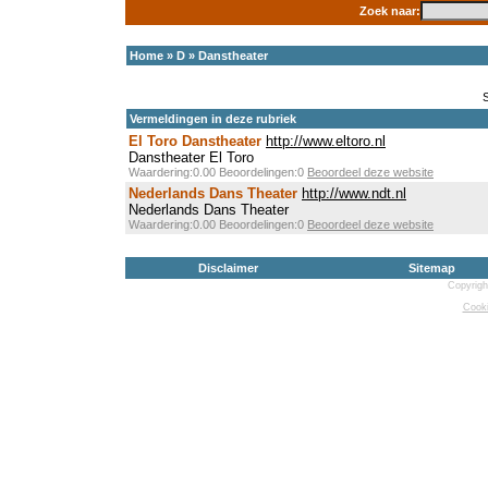
Zoek naar:
Home
»
D
»
Danstheater
Vermeldingen in deze rubriek
El Toro Danstheater
http://www.eltoro.nl
Danstheater El Toro
Waardering:0.00 Beoordelingen:0
Beoordeel deze website
Nederlands Dans Theater
http://www.ndt.nl
Nederlands Dans Theater
Waardering:0.00 Beoordelingen:0
Beoordeel deze website
Disclaimer
Sitemap
Copyrigh
Cooki