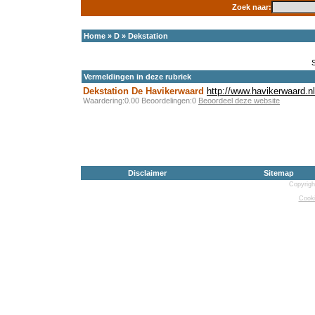
Zoek naar:
Home
»
D
»
Dekstation
Vermeldingen in deze rubriek
Dekstation De Havikerwaard
http://www.havikerwaard.nl
Waardering:0.00 Beoordelingen:0
Beoordeel deze website
Disclaimer
Sitemap
Copyrigh
Cooki