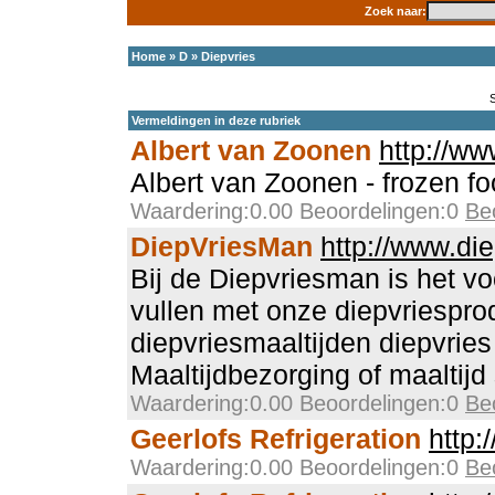
Zoek naar:
Home
»
D
»
Diepvries
Vermeldingen in deze rubriek
Albert van Zoonen
http://ww
Albert van Zoonen - frozen fo
Waardering:0.00 Beoordelingen:0
Be
DiepVriesMan
http://www.di
Bij de Diepvriesman is het vo
vullen met onze diepvriespro
diepvriesmaaltijden diepvries
Maaltijdbezorging of maaltijd 
Waardering:0.00 Beoordelingen:0
Be
Geerlofs Refrigeration
http:
Waardering:0.00 Beoordelingen:0
Be