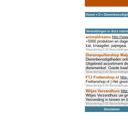
Home
»
D
»
Dierenbenodig
Vermeldingen in deze rubri
animaldreams
http://ww
+5000 produkten en dagel
kat, knaagdier, papegaai,
Waardering:0.00 Beoordeling
Dierenspullenshop Mal
Dierenbenodigdheden onlin
Uitgebreid assortiment di
dierenwinkel. Goede kwalit
Waardering:0.00 Beoordeling
FTJ Frettenshop.nl
http
Frettenshop.nl | Het gro
Waardering:0.00 Beoordeling
Witjes Verzendhuis
http
Witjes Verzendhuis uw gr
Verzending in binnen en b
Waardering:0.00 Beoordeling
Disclaimer