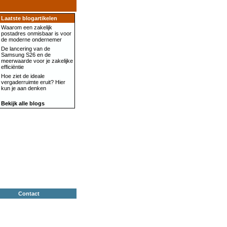
Laatste blogartikelen
Waarom een zakelijk
postadres onmisbaar is voor
de moderne ondernemer
De lancering van de
Samsung S26 en de
meerwaarde voor je zakelijke
efficiëntie
Hoe ziet de ideale
vergaderruimte eruit? Hier
kun je aan denken
Bekijk alle blogs
Contact