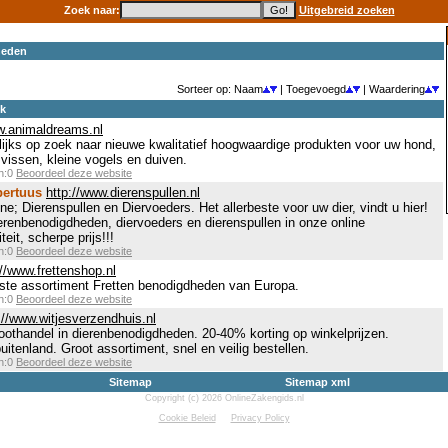
Zoek naar:
Uitgebreid zoeken
heden
Sorteer op: Naam
| Toegevoegd
| Waardering
ek
w.animaldreams.nl
ijks op zoek naar nieuwe kwalitatief hoogwaardige produkten voor uw hond,
 vissen, kleine vogels en duiven.
en:0
Beoordeel deze website
pertuus
http://www.dierenspullen.nl
e; Dierenspullen en Diervoeders. Het allerbeste voor uw dier, vindt u hier!
erenbenodigdheden, diervoeders en dierenspullen in onze online
eit, scherpe prijs!!!
en:0
Beoordeel deze website
://www.frettenshop.nl
otste assortiment Fretten benodigdheden van Europa.
en:0
Beoordeel deze website
://www.witjesverzendhuis.nl
oothandel in dierenbenodigdheden. 20-40% korting op winkelprijzen.
uitenland. Groot assortiment, snel en veilig bestellen.
en:0
Beoordeel deze website
Sitemap
Sitemap xml
Copyright (c) 2026 OnlineZakengids.nl
Cookie Beleid
Privacy Policy