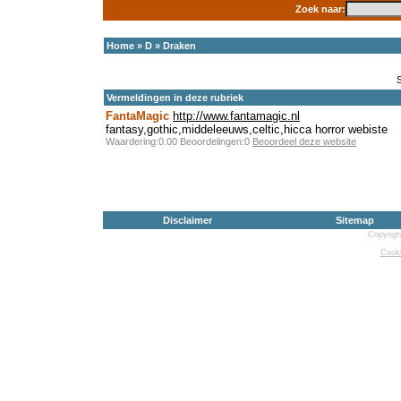
Zoek naar:
Home
»
D
»
Draken
Vermeldingen in deze rubriek
FantaMagic
http://www.fantamagic.nl
fantasy,gothic,middeleeuws,celtic,hicca horror webiste
Waardering:0.00 Beoordelingen:0
Beoordeel deze website
Disclaimer
Sitemap
Copyrigh
Cooki