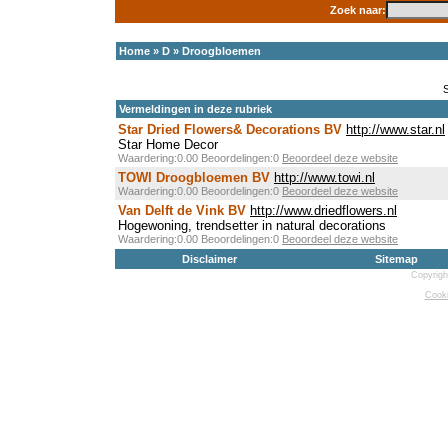
Zoek naar:
Home
»
D
»
Droogbloemen
Vermeldingen in deze rubriek
Star Dried Flowers& Decorations BV
http://www.star.nl
Star Home Decor
Waardering:0.00 Beoordelingen:0
Beoordeel deze website
TOWI Droogbloemen BV
http://www.towi.nl
Waardering:0.00 Beoordelingen:0
Beoordeel deze website
Van Delft de Vink BV
http://www.driedflowers.nl
Hogewoning, trendsetter in natural decorations
Waardering:0.00 Beoordelingen:0
Beoordeel deze website
Disclaimer
Sitemap
Copyrigh
Cooki