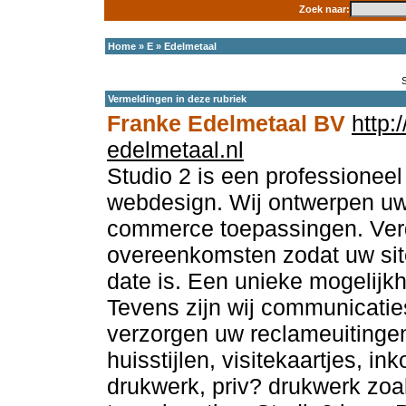
Zoek naar:
Home
»
E
»
Edelmetaal
Vermeldingen in deze rubriek
Franke Edelmetaal BV
http:
edelmetaal.nl
Studio 2 is een professioneel
webdesign. Wij ontwerpen uw 
commerce toepassingen. Verde
overeenkomsten zodat uw sit
date is. Een unieke mogelijkh
Tevens zijn wij communicaties
verzorgen uw reclameuitingen
huisstijlen, visitekaartjes, i
drukwerk, priv? drukwerk zoa