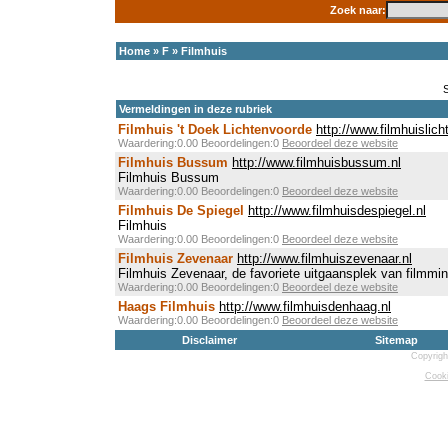
Zoek naar:
Home
»
F
»
Filmhuis
Vermeldingen in deze rubriek
Filmhuis 't Doek Lichtenvoorde
http://www.filmhuislich
Waardering:0.00 Beoordelingen:0
Beoordeel deze website
Filmhuis Bussum
http://www.filmhuisbussum.nl
Filmhuis Bussum
Waardering:0.00 Beoordelingen:0
Beoordeel deze website
Filmhuis De Spiegel
http://www.filmhuisdespiegel.nl
Filmhuis
Waardering:0.00 Beoordelingen:0
Beoordeel deze website
Filmhuis Zevenaar
http://www.filmhuiszevenaar.nl
Filmhuis Zevenaar, de favoriete uitgaansplek van filmmi
Waardering:0.00 Beoordelingen:0
Beoordeel deze website
Haags Filmhuis
http://www.filmhuisdenhaag.nl
Waardering:0.00 Beoordelingen:0
Beoordeel deze website
Disclaimer
Sitemap
Copyrigh
Cooki