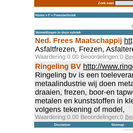
Zoek naar:
Home
»
F
»
Freestechniek
Vermeldingen in deze rubriek
Ned. Frees Maatschappij
ht
Asfaltfrezen, Frezen, Asfalter
Waardering:0.00 Beoordelingen:0
Be
Ringeling BV
http://www.ring
Ringeling bv is een toelevera
metaalindustrie wij doen met
draaien, frezen, boor-en tapwe
metalen en kunststoffen in kle
volgens tekening of model,
Waardering:0.00 Beoordelingen:0
Be
Disclaimer
Sitemap
Copyrigh