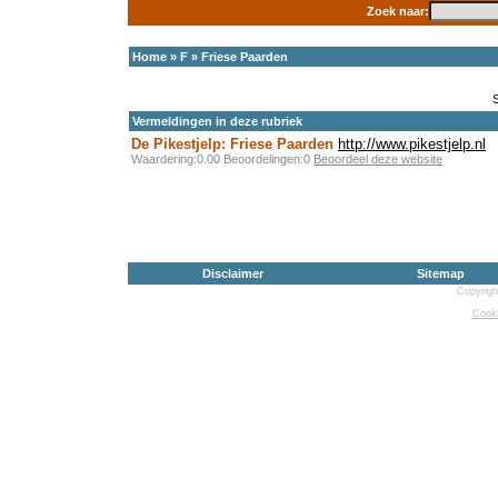
Zoek naar:
Home
»
F
»
Friese Paarden
Vermeldingen in deze rubriek
De Pikestjelp: Friese Paarden
http://www.pikestjelp.nl
Waardering:0.00 Beoordelingen:0
Beoordeel deze website
Disclaimer
Sitemap
Copyrigh
Cooki