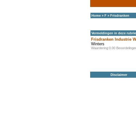
Home
»
F
»
Frisdranken
Vermeldingen in deze rubri
Frisdranken Industrie 
Winters
Waardering:0.00 Beoordeling
Disclaimer