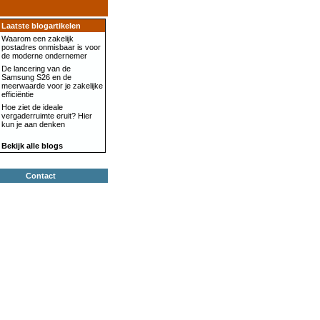
Laatste blogartikelen
Waarom een zakelijk
postadres onmisbaar is voor
de moderne ondernemer
De lancering van de
Samsung S26 en de
meerwaarde voor je zakelijke
efficiëntie
Hoe ziet de ideale
vergaderruimte eruit? Hier
kun je aan denken
Bekijk alle blogs
Contact