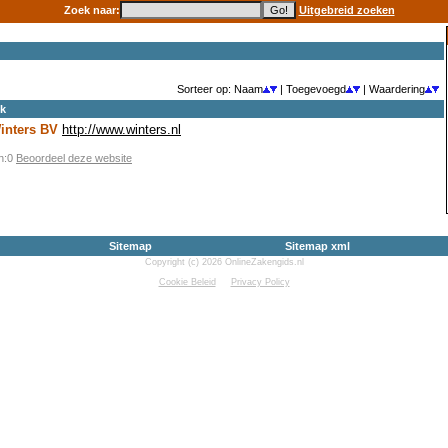
Zoek naar:
Uitgebreid zoeken
Sorteer op: Naam
| Toegevoegd
| Waardering
ek
Winters BV
http://www.winters.nl
en:0
Beoordeel deze website
Sitemap
Sitemap xml
Copyright (c) 2026 OnlineZakengids.nl
Cookie Beleid
Privacy Policy