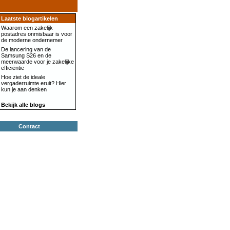
Laatste blogartikelen
Waarom een zakelijk
postadres onmisbaar is voor
de moderne ondernemer
De lancering van de
Samsung S26 en de
meerwaarde voor je zakelijke
efficiëntie
Hoe ziet de ideale
vergaderruimte eruit? Hier
kun je aan denken
Bekijk alle blogs
Contact