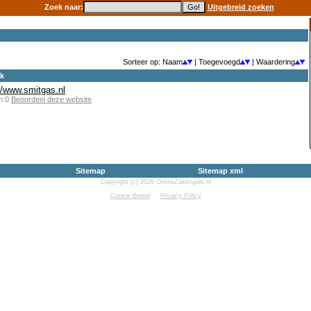
Zoek naar:
Uitgebreid zoeken
Sorteer op: Naam
| Toegevoegd
| Waardering
ek
//www.smitgas.nl
en:0
Beoordeel deze website
Sitemap
Sitemap xml
Copyright (c) 2026 OnlineZakengids.nl
Cookie Beleid
Privacy Policy