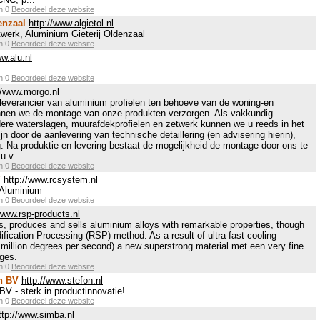
en:0
Beoordeel deze website
enzaal
http://www.algietol.nl
twerk, Aluminium Gieterij Oldenzaal
en:0
Beoordeel deze website
ww.alu.nl
en:0
Beoordeel deze website
//www.morgo.nl
leverancier van aluminium profielen ten behoeve van de woning-en
unnen we de montage van onze produkten verzorgen. Als vakkundig
dere waterslagen, muurafdekprofielen en zetwerk kunnen we u reeds in het
n door de aanlevering van technische detaillering (en advisering hierin),
. Na produktie en levering bestaat de mogelijkheid de montage door ons te
u v...
en:0
Beoordeel deze website
V
http://www.rcsystem.nl
 Aluminium
en:0
Beoordeel deze website
/www.rsp-products.nl
 produces and sells aluminium alloys with remarkable properties, though
ification Processing (RSP) method. As a result of ultra fast cooling
million degrees per second) a new superstrong material met een very fine
rges.
en:0
Beoordeel deze website
n BV
http://www.stefon.nl
V - sterk in productinnovatie!
en:0
Beoordeel deze website
ttp://www.simba.nl