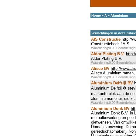
Home
»
A
»
Aluminium
Vermeldingen in deze rubri
AIS Constructie
http://w
Constructiebedrijf AIS
Waardering:0.00 Beoordeling
Aldor Plating B.V.
http:
Aldor Plating B.V.
Waardering:0.00 Beoordeling
Alisco BV
http://www.ali
Alisco Aluminium ramen, 
Waardering:0.00 Beoordeling
Aluminium Delfzijl BV
h
Aluminium Delfzijl� ste
markante plek aan de noo
aluminiumsmelter, die zic
Waardering:0.00 Beoordeling
Aluminium Donk BV
ht
Aluminium Donk B.V. in L
metaalbewerking en poede
gietwensen. Van ontwikke
Domani zonwering. Doman
gereedschapmakerij. Non-F
Machinale nabewerking, C