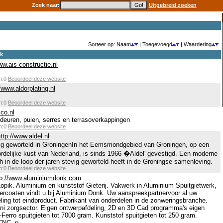
Zoek naar:
Uitgebreid zoeken
Sorteer op: Naam
| Toegevoegd
| Waardering
ek
ww.ais-constructie.nl
en:0
Beoordeel deze website
//www.aldorplating.nl
en:0
Beoordeel deze website
sco.nl
deuren, puien, serres en terrasoverkappingen
en:0
Beoordeel deze website
ttp://www.aldel.nl
vig geworteld in GroningenIn het Eemsmondgebied van Groningen, op een
rdelijke kust van Nederland, is sinds 1966 �Aldel' gevestigd. Een moderne
h in de loop der jaren stevig geworteld heeft in de Groningse samenleving.
en:0
Beoordeel deze website
tp://www.aluminiumdonk.com
opik. Aluminium en kunststof Gieterij. Vakwerk in Aluminium Spuitgietwerk,
rcoaten vindt u bij Aluminium Donk. Uw aanspreekpartnervoor al uw
ling tot eindproduct. Fabrikant van onderdelen in de zonweringsbranche.
i zorgsector. Eigen ontwerpafdeling, 2D en 3D Cad programma's eigen
erro spuitgieten tot 7000 gram. Kunststof spuitgieten tot 250 gram.
NC, p...