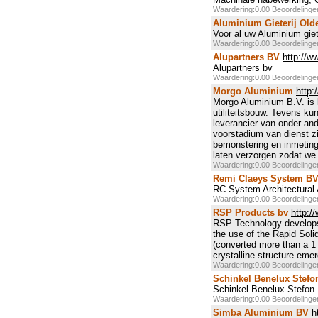
Waardering:0.00 Beoordeling
Aluminium Gieterij Old
Voor al uw Aluminium gie
Waardering:0.00 Beoordeling
Alupartners BV
http://w
Alupartners bv
Waardering:0.00 Beoordeling
Morgo Aluminium
http:
Morgo Aluminium B.V. is 
utiliteitsbouw. Tevens k
leverancier van onder an
voorstadium van dienst zij
bemonstering en inmeting
laten verzorgen zodat we 
Waardering:0.00 Beoordeling
Remi Claeys System B
RC System Architectural
Waardering:0.00 Beoordeling
RSP Products bv
http:/
RSP Technology develops,
the use of the Rapid Solid
(converted more than a 1 
crystalline structure eme
Waardering:0.00 Beoordeling
Schinkel Benelux Stefo
Schinkel Benelux Stefon B
Waardering:0.00 Beoordeling
Simba Aluminium BV
h