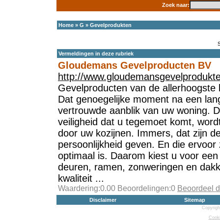
Zoek naar:
Home
»
G
»
Gevelprodukten
Vermeldingen in deze rubriek
Gloudemans Gevelproducten BV
http://www.gloudemansgevelprodukte
Gevelproducten van de allerhoogste k
Dat genoegelijke moment na een lan
vertrouwde aanblik van uw woning. D
veiligheid dat u tegemoet komt, word
door uw kozijnen. Immers, dat zijn 
persoonlijkheid geven. En die ervoo
optimaal is. Daarom kiest u voor een 
deuren, ramen, zonweringen en dakk
kwaliteit ...
Waardering:0.00 Beoordelingen:0
Beoordeel d
Disclaimer
Sitemap
Copyrigh
Cooki