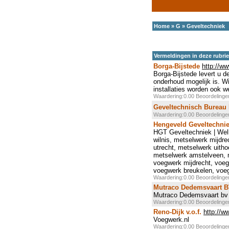
Home
»
G
»
Geveltechniek
Vermeldingen in deze rubri
Borga-Bijstede
http://ww
Borga-Bijstede levert u 
onderhoud mogelijk is. W
installaties worden ook w
Waardering:0.00 Beoordeling
Geveltechnisch Bureau 
Waardering:0.00 Beoordeling
Hengeveld Geveltechni
HGT Geveltechniek | Wel
wilnis, metselwerk mijdr
utrecht, metselwerk uith
metselwerk amstelveen, 
voegwerk mijdrecht, voe
voegwerk breukelen, voe
Waardering:0.00 Beoordeling
Mutraco Dedemsvaart 
Mutraco Dedemsvaart bv
Waardering:0.00 Beoordeling
Reno-Dijk v.o.f.
http://w
Voegwerk.nl
Waardering:0.00 Beoordeling