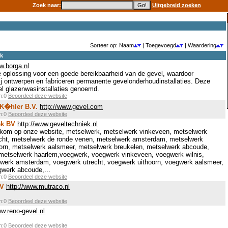
Zoek naar:
Uitgebreid zoeken
Sorteer op: Naam
| Toegevoegd
| Waardering
ek
w.borga.nl
de oplossing voor een goede bereikbaarheid van de gevel, waardoor
ij ontwerpen en fabriceren permanente gevelonderhoudinstallaties. Deze
el glazenwasinstallaties genoemd.
en:0
Beoordeel deze website
K�hler B.V.
http://www.gevel.com
en:0
Beoordeel deze website
ek BV
http://www.geveltechniek.nl
kom op onze website, metselwerk, metselwerk vinkeveen, metselwerk
echt, metselwerk de ronde venen, metselwerk amsterdam, metselwerk
oorn, metselwerk aalsmeer, metselwerk breukelen, metselwerk abcoude,
metselwerk haarlem,voegwerk, voegwerk vinkeveen, voegwerk wilnis,
gwerk amsterdam, voegwerk utrecht, voegwerk uithoorn, voegwerk aalsmeer,
gwerk abcoude,...
en:0
Beoordeel deze website
BV
http://www.mutraco.nl
en:0
Beoordeel deze website
ww.reno-gevel.nl
en:0
Beoordeel deze website