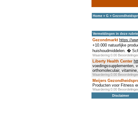
Home
»
G
»
Gezondheidspr
Vermeldingen in deze rubri
Gezondmarkt
https://w
+10.000 natuurlijke prod
huishoudmiddelen. � Sche
Waardering:0.00 Beoordeling
Liberty Health Center
ht
voedingssupplementen, v
orthomoleculair, vitamin
Waardering:0.00 Beoordeling
Meijers Gezondheidspr
Producten voor Fitness 
Waardering:0.00 Beoordeling
Disclaimer