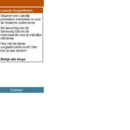
Laatste blogartikelen
Waarom een zakelijk
postadres onmisbaar is voor
de moderne ondernemer
De lancering van de
Samsung S26 en de
meerwaarde voor je zakelijke
efficiëntie
Hoe ziet de ideale
vergaderruimte eruit? Hier
kun je aan denken
Bekijk alle blogs
Contact