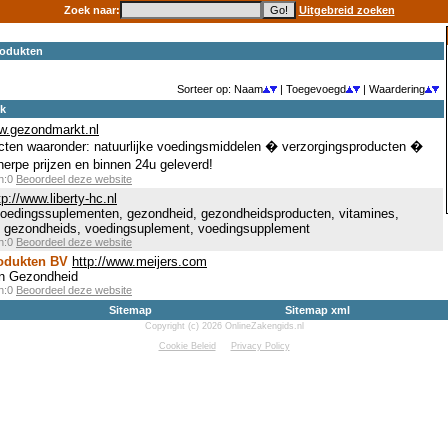
Zoek naar:
Uitgebreid zoeken
odukten
Sorteer op: Naam
| Toegevoegd
| Waardering
ek
ww.gezondmarkt.nl
ucten waaronder: natuurlijke voedingsmiddelen � verzorgingsproducten �
rpe prijzen en binnen 24u geleverd!
en:0
Beoordeel deze website
tp://www.liberty-hc.nl
oedingssuplementen, gezondheid, gezondheidsproducten, vitamines,
e, gezondheids, voedingsuplement, voedingsupplement
en:0
Beoordeel deze website
odukten BV
http://www.meijers.com
en Gezondheid
en:0
Beoordeel deze website
Sitemap
Sitemap xml
Copyright (c) 2026 OnlineZakengids.nl
Cookie Beleid
Privacy Policy