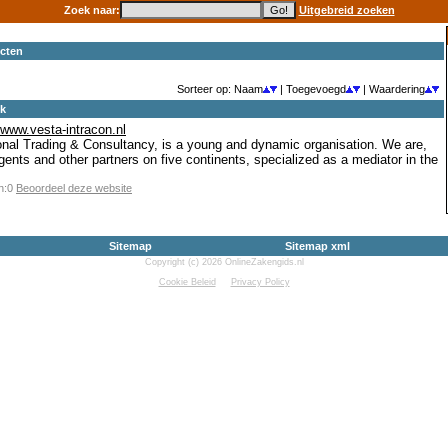
Zoek naar:
Uitgebreid zoeken
cten
Sorteer op: Naam
| Toegevoegd
| Waardering
ek
//www.vesta-intracon.nl
ional Trading & Consultancy, is a young and dynamic organisation. We are,
gents and other partners on five continents, specialized as a mediator in the
en:0
Beoordeel deze website
Sitemap
Sitemap xml
Copyright (c) 2026 OnlineZakengids.nl
Cookie Beleid
Privacy Policy