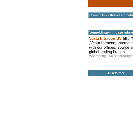
Home
»
G
»
Glasvezelprodu
Vermeldingen in deze rubri
Vesta Intracon BV
http:
,Vesta Intracon, Internat
with our offices, source a
global trading branch.
Waardering:0.00 Beoordeling
Disclaimer