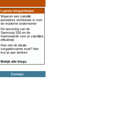
Laatste blogartikelen
Waarom een zakelijk
postadres onmisbaar is voor
de moderne ondernemer
De lancering van de
Samsung S26 en de
meerwaarde voor je zakelijke
efficiëntie
Hoe ziet de ideale
vergaderruimte eruit? Hier
kun je aan denken
Bekijk alle blogs
Contact