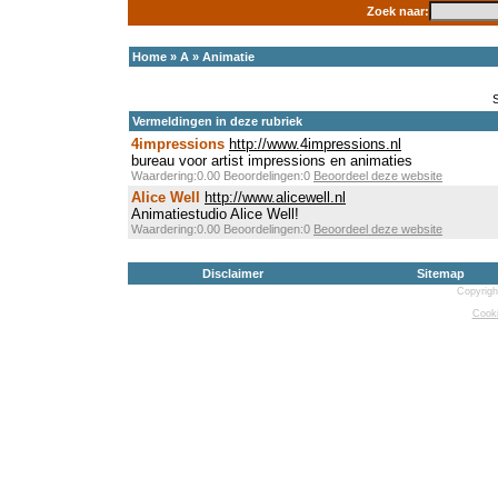
Zoek naar:
Home
»
A
»
Animatie
Vermeldingen in deze rubriek
4impressions
http://www.4impressions.nl
bureau voor artist impressions en animaties
Waardering:0.00 Beoordelingen:0
Beoordeel deze website
Alice Well
http://www.alicewell.nl
Animatiestudio Alice Well!
Waardering:0.00 Beoordelingen:0
Beoordeel deze website
Disclaimer
Sitemap
Copyrigh
Cooki