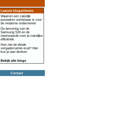
Laatste blogartikelen
Waarom een zakelijk
postadres onmisbaar is voor
de moderne ondernemer
De lancering van de
Samsung S26 en de
meerwaarde voor je zakelijke
efficiëntie
Hoe ziet de ideale
vergaderruimte eruit? Hier
kun je aan denken
Bekijk alle blogs
Contact