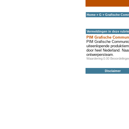
Home
»
G
»
Grafische Com
Vermeldingen in deze rubri
PIM Grafische Communi
PIM Grafische Communicati
uiteenlopende produktiemo
door heel Nederland. Naa
ontwerpersteam.
Waardering:0.00 Beoordeling
Disclaimer