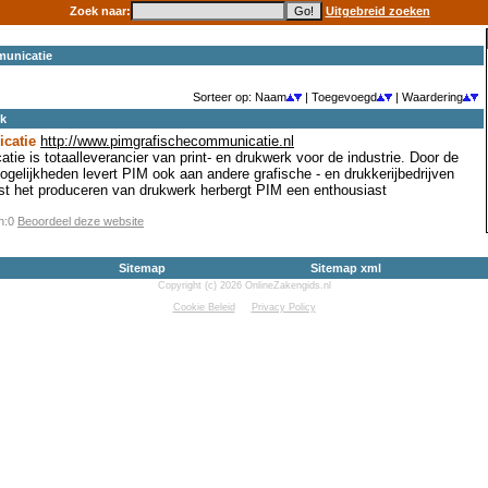
Zoek naar:
Uitgebreid zoeken
municatie
Sorteer op: Naam
| Toegevoegd
| Waardering
ek
catie
http://www.pimgrafischecommunicatie.nl
e is totaalleverancier van print- en drukwerk voor de industrie. Door de
gelijkheden levert PIM ook aan andere grafische - en drukkerijbedrijven
st het produceren van drukwerk herbergt PIM een enthousiast
en:0
Beoordeel deze website
Sitemap
Sitemap xml
Copyright (c) 2026 OnlineZakengids.nl
Cookie Beleid
Privacy Policy