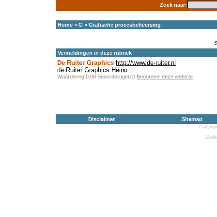
Zoek naar:
Home
»
G
»
Grafische procesbeheersing
Vermeldingen in deze rubriek
De Ruiter Graphics
http://www.de-ruiter.nl
de Ruiter Graphics Heino
Waardering:0.00 Beoordelingen:0
Beoordeel deze website
Disclaimer
Sitemap
Copyrigh
Cooki