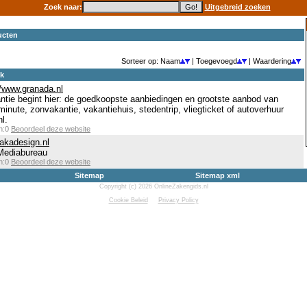
Zoek naar:
Uitgebreid zoeken
ucten
Sorteer op: Naam
| Toegevoegd
| Waardering
ek
//www.granada.nl
antie begint hier: de goedkoopste aanbiedingen en grootste aanbod van
minute, zonvakantie, vakantiehuis, stedentrip, vliegticket of autoverhuur
l.
en:0
Beoordeel deze website
akadesign.nl
 Mediabureau
en:0
Beoordeel deze website
Sitemap
Sitemap xml
Copyright (c) 2026 OnlineZakengids.nl
Cookie Beleid
Privacy Policy