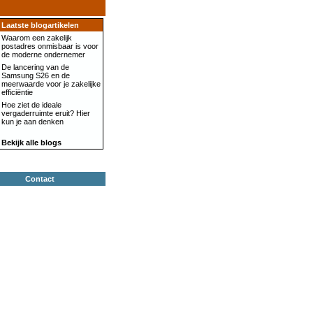
Laatste blogartikelen
Waarom een zakelijk
postadres onmisbaar is voor
de moderne ondernemer
De lancering van de
Samsung S26 en de
meerwaarde voor je zakelijke
efficiëntie
Hoe ziet de ideale
vergaderruimte eruit? Hier
kun je aan denken
Bekijk alle blogs
Contact