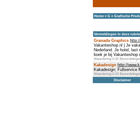
Home
»
G
»
Grafische Prod
Vermeldingen in deze rubri
Granada Graphics
http:
Vakantieshop.nl | Je vak
Nederland. Je hotel, last 
boek je bij Vakantieshop.n
Waardering:0.00 Beoordeling
Kakadesign
http://www.k
Kakadesign; Fullservice
Waardering:0.00 Beoordeling
Disclaimer