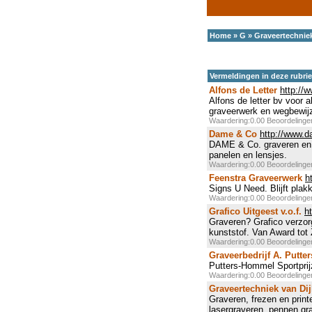
Home
»
G
»
Graveertechnie
Vermeldingen in deze rubri
Alfons de Letter
http://w
Alfons de letter bv voor 
graveerwerk en wegbewijz
Waardering:0.00 Beoordeling
Dame & Co
http://www.
DAME & Co. graveren en b
panelen en lensjes.
Waardering:0.00 Beoordeling
Feenstra Graveerwerk
h
Signs U Need. Blijft plak
Waardering:0.00 Beoordeling
Grafico Uitgeest v.o.f.
h
Graveren? Grafico verzor
kunststof. Van Award tot
Waardering:0.00 Beoordeling
Graveerbedrijf A. Putter
Putters-Hommel Sportpri
Waardering:0.00 Beoordeling
Graveertechniek van Dij
Graveren, frezen en print
lasergraveren, pennen gr