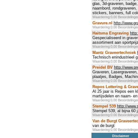
glas, 3d-graveren, badge,
naambord, rondgraveren, r
stickers, banners, full co
Waardering:0.00 Beoordeling
Gravure.nl
http://www.gr
Waardering:0.00 Beoordeling
Haitsma Engraving
http
Gespecialiseerd in grave
assortiment aan sportprij
Waardering:0.00 Beoordeling
Mantz Graveertechniek
Technisch enindustrieel 
Waardering:0.00 Beoordeling
Preidel BV
http://www.pre
Graveren, Lasergraveren,
plaatjes, Badges, Machin
Waardering:0.00 Beoordeling
Repos Lettering & Grav
Al 25 jaar is Repos een 
martijsdelen en naam- en
Waardering:0.00 Beoordeling
Stempel 539
http://www.
Stempel 539, al bijna 60 j
Waardering:0.00 Beoordeling
Van de Burgt Graveerte
van de burgt
Waardering:0.00 Beoordeling
Disclaimer