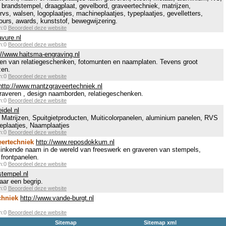
 brandstempel, draagplaat, gevelbord, graveertechniek, matrijzen,
vs, walsen, logoplaatjes, machineplaatjes, typeplaatjes, gevelletters,
lours, awards, kunststof, bewegwijzering.
en:0
Beoordeel deze website
avure.nl
en:0
Beoordeel deze website
://www.haitsma-engraving.nl
ren van relatiegeschenken, fotomunten en naamplaten. Tevens groot
zen.
en:0
Beoordeel deze website
http://www.mantzgraveertechniek.nl
graveren , design naamborden, relatiegeschenken.
en:0
Beoordeel deze website
idel.nl
 Matrijzen, Spuitgietproducten, Muiticolorpanelen, aluminium panelen, RVS
eplaatjes, Naamplaatjes
en:0
Beoordeel deze website
eertechniek
http://www.reposdokkum.nl
klinkende naam in de wereld van freeswerk en graveren van stempels,
 frontpanelen.
en:0
Beoordeel deze website
stempel.nl
aar een begrip.
en:0
Beoordeel deze website
chniek
http://www.vande-burgt.nl
en:0
Beoordeel deze website
Sitemap
Sitemap xml