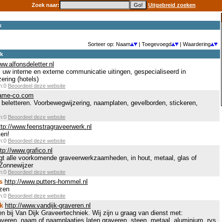
Zoek naar:
Uitgebreid zoeken
k
Sorteer op: Naam
| Toegevoegd
| Waardering
ek
ww.alfonsdeletter.nl
al uw interne en externe communicatie uitingen, gespecialiseerd in
ering (hotels)
en:0
Beoordeel deze website
dame-co.com
eletteren. Voorbewegwijzering, naamplaten, gevelborden, stickeren,
en:0
Beoordeel deze website
ttp://www.feenstragraveerwerk.nl
ken!
en:0
Beoordeel deze website
ttp://www.grafico.nl
gt alle voorkomende graveerwerkzaamheden, in hout, metaal, glas of
 Zonnewijzer
en:0
Beoordeel deze website
s
http://www.putters-hommel.nl
jzen
en:0
Beoordeel deze website
k
http://www.vandijk-graveren.nl
en bij Van Dijk Graveertechniek. Wij zijn u graag van dienst met:
averen, naam of naamplaatjes laten graveren, steen, metaal, aluminium, rvs,