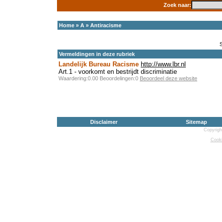
Zoek naar:
Home
»
A
»
Antiracisme
Vermeldingen in deze rubriek
Landelijk Bureau Racisme
http://www.lbr.nl
Art.1 - voorkomt en bestrijdt discriminatie
Waardering:0.00 Beoordelingen:0
Beoordeel deze website
Disclaimer
Sitemap
Copyrigh
Cooki