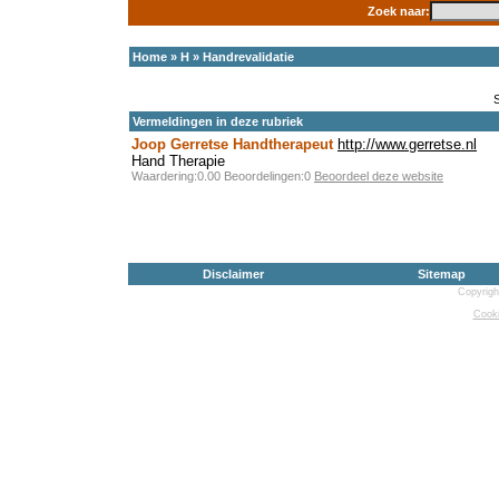
Zoek naar:
Home
»
H
»
Handrevalidatie
Vermeldingen in deze rubriek
Joop Gerretse Handtherapeut
http://www.gerretse.nl
Hand Therapie
Waardering:0.00 Beoordelingen:0
Beoordeel deze website
Disclaimer
Sitemap
Copyrigh
Cooki