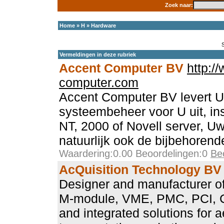
Zoek naar:
Home
»
H
»
Hardware
Vermeldingen in deze rubriek
Accent Computer BV
http:/
computer.com
Accent Computer BV levert U
systeembeheer voor U uit, in
NT, 2000 of Novell server, U
natuurlijk ook de bijbehorende
Waardering:0.00 Beoordelingen:0
Be
AcQuisition Technology BV
Designer and manufacturer o
M-module, VME, PMC, PCI, 
and integrated solutions for a