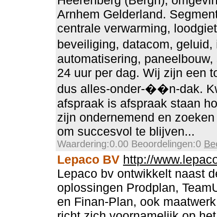
Heerenberg (Bergh), omgevi
Arnhem Gelderland. Segmenten
centrale verwarming, loodgiet
beveiliging, datacom, geluid,
automatisering, paneelbouw,
24 uur per dag. Wij zijn een t
dus alles-onder-��n-dak. Kwa
afspraak is afspraak staan ho
zijn ondernemend en zoeken
om succesvol te blijven...
Waardering:0.00 Beoordelingen:0
Be
Lepaco BV
http://www.lepaco
Lepaco bv ontwikkelt naast d
oplossingen Prodplan, TeamU
en Finan-Plan, ook maatwerk
richt zich voornamelijk op he